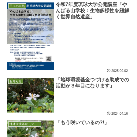
令和7年度琉球大学公開講座「や
日々の自然
んばる山学校：生物多様性を紐解
く世界自然遺産」
2025.09.02
「地球環境基金つづける助成での
お知らせ
活動が３年目になります」
2024.04.16
「もう咲いているの?!」
地球環境基金（フェノロジー調査）