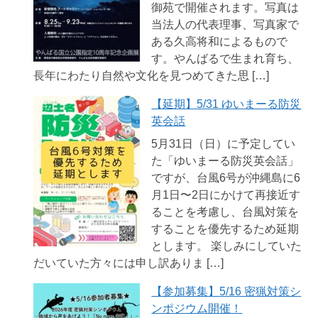
御苑で開催されます。写真は
当法人の代表理事、写真家で
ある久高将和によるもので
す。やんばるで生まれ育ち、
長年にわたり自然や文化を見つめてきた思 […]
【延期】5/31 ゆいまーる防災
英会話
5月31日（日）に予定してい
た「ゆいまーる防災英会話」
ですが、台風6号が沖縄島に6
月1日〜2日にかけて再接近す
ることを考慮し、台風対策を
することを優先するため延期
とします。 楽しみにしていた
だいていた方々には申し訳ありま […]
【参加募集】5/16 密猟対策シ
ンポジウム開催！