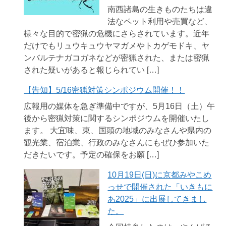
南西諸島の生きものたちは違
法なペット利用や売買など、
様々な目的で密猟の危機にさらされています。近年
だけでもリュウキュウヤマガメやトカゲモドキ、ヤ
ンバルテナガコガネなどが密猟された、または密猟
された疑いがあると報じられてい […]
【告知】5/16密猟対策シンポジウム開催！！
広報用の媒体を急ぎ準備中ですが、5月16日（土）午
後から密猟対策に関するシンポジウムを開催いたし
ます。 大宜味、東、国頭の地域のみなさんや県内の
観光業、宿泊業、行政のみなさんにもぜひ参加いた
だきたいです。予定の確保をお願 […]
10月19日(日)に京都みやこめ
っせで開催された「いきもに
あ2025」に出展してきまし
た。