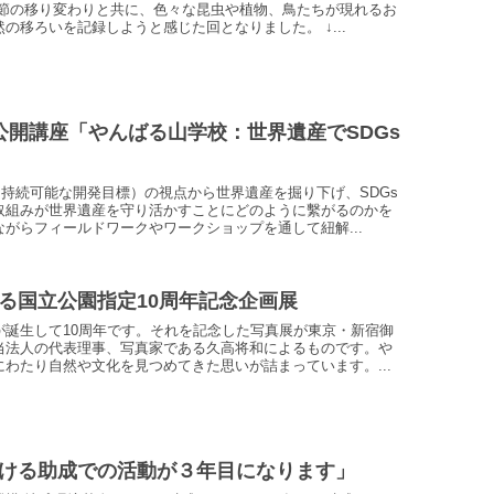
季節の移り変わりと共に、色々な昆虫や植物、鳥たちが現れるお
の移ろいを記録しようと感じた回となりました。 ↓...
公開講座「やんばる山学校：世界遺産でSDGs
（持続可能な開発目標）の視点から世界遺産を掘り下げ、SDGs
取組みが世界遺産を守り活かすことにどのように繫がるのかを
がらフィールドワークやワークショップを通して紐解...
る国立公園指定10周年記念企画展
が誕生して10周年です。それを記念した写真展が東京・新宿御
当法人の代表理事、写真家である久高将和によるものです。や
わたり自然や文化を見つめてきた思いが詰まっています。...
ける助成での活動が３年目になります」