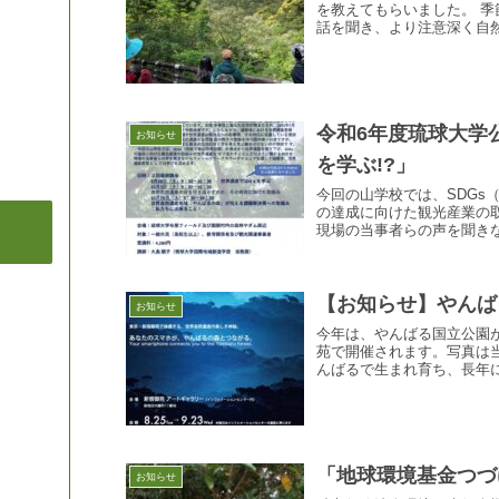
を教えてもらいました。 
話を聞き、より注意深く自然
令和6年度琉球大学
お知らせ
を学ぶ!?」
今回の山学校では、SDGs
の達成に向けた観光産業の
現場の当事者らの声を聞きな
【お知らせ】やんば
お知らせ
今年は、やんばる国立公園
苑で開催されます。写真は
んばるで生まれ育ち、長年に
「地球環境基金つづ
お知らせ