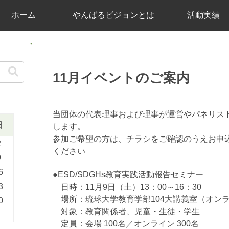
ホーム
やんばるビジョンとは
活動実績
11月イベントのご案内
当団体の代表理事および理事が運営やパネリス
日
します。
参加ご希望の方は、チラシをご確認のうえお申
2
ください
9
6
●ESD/SDGHs教育実践活動報告セミナー
3
日時：11月9日（土）13：00～16：30
場所：琉球大学教育学部104大講義室（オン
0
対象：教育関係者、児童・生徒・学生
定員：会場 100名／オンライン 300名