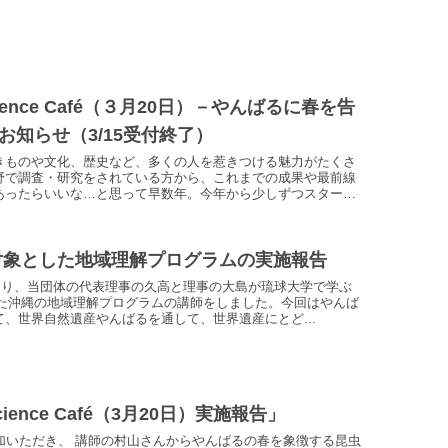
cience Café（３月20日）－やんばるに春を告
お知らせ（3/15受付終了）
きものや文化、歴史など、多くの人を惹きつける魅力がたくさ
野で調査・研究をされている方から、これまでの成果や最前線
あったらいいな…と思って早数年。今年から少しずつスター
を対象とした地域理解プログラムの実施報告
わたり、当団体の代表理事の久高と理事の大島が琉球大学で学ぶ
した沖縄の地域理解プログラムの講師をしました。今回はやんば
、世界自然遺産やんばるを通して、世界遺産にとど...
cience Café（3月20日）実施報告」
加いただき、 講師の村山さんからやんばるの春を象徴する昆虫