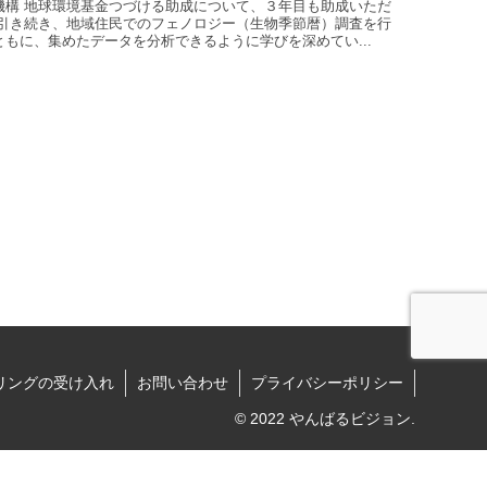
機構 地球環境基金つづける助成について、３年目も助成いただ
 引き続き、地域住民でのフェノロジー（生物季節暦）調査を行
もに、集めたデータを分析できるように学びを深めてい...
リングの受け入れ
お問い合わせ
プライバシーポリシー
© 2022 やんばるビジョン.