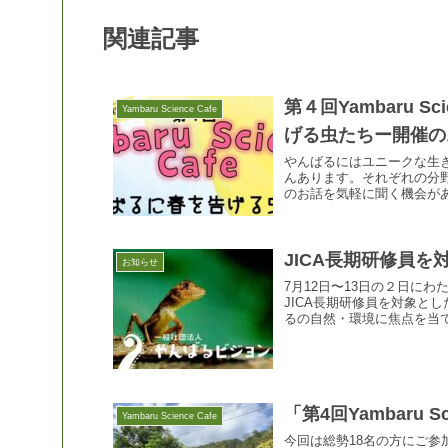
関連記事
第４回Yambaru S
Yambaru Science Cafe
げる虫たちー開催の
やんばるにはユニークな生
んあります。それぞれの分
のお話を気軽に聞く機会が
ト...
JICA長期研修員
お知らせ
7月12日〜13日の２日に
JICA長期研修員を対象と
るの自然・環境に焦点を当て
「第4回Yambaru S
Yambaru Science Cafe
今回は総勢18名の方にご参