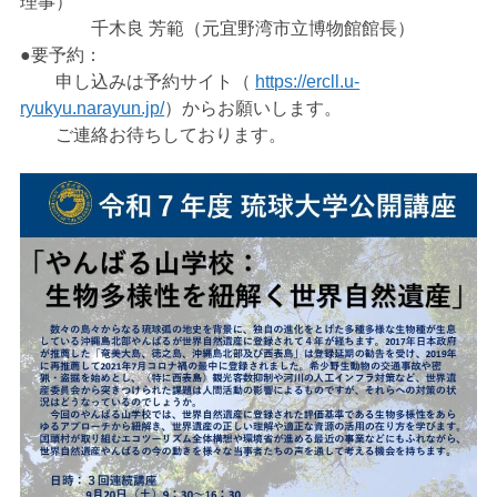
理事）
千木良 芳範（元宜野湾市立博物館館長）
●要予約：
申し込みは予約サイト（
https://ercll.u-
ryukyu.narayun.jp/
）からお願いします。
ご連絡お待ちしております。