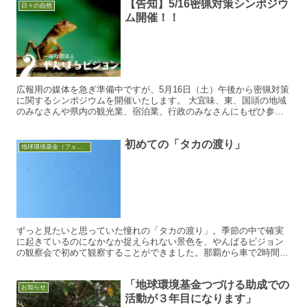
【告知】5/16密猟対策シンポジウ
日々の自然
ム開催！！
広報用の媒体を急ぎ準備中ですが、5月16日（土）午後から密猟対策
に関するシンポジウムを開催いたします。 大宜味、東、国頭の地域
のみなさんや県内の観光業、宿泊業、行政のみなさんにもぜひ参加
いただきたいです。予定の確保をお願いいたします。 詳細...
初めての「タカの渡り」
地球環境基金（フェノロジー調査）
ずっと見たいと思っていた憧れの「タカの渡り」。季節の中で確実
に起きているのになかなか捉えられない景色を、やんばるビジョン
の観察会で初めて観察することができました。那覇から車で2時間半
ほどでたどり着いた観察場所からあたりを見渡すと、ゴマ粒のよ...
「地球環境基金つづける助成での
お知らせ
活動が３年目になります」