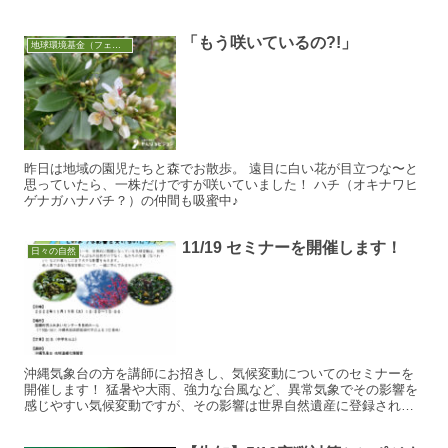
「もう咲いているの?!」
地球環境基金（フェノロジー調査）
昨日は地域の園児たちと森でお散歩。 遠目に白い花が目立つな〜と
思っていたら、一株だけですが咲いていました！ ハチ（オキナワヒ
ゲナガハナバチ？）の仲間も吸蜜中♪
11/19 セミナーを開催します！
日々の自然
沖縄気象台の方を講師にお招きし、気候変動についてのセミナーを
開催します！ 猛暑や大雨、強力な台風など、異常気象でその影響を
感じやすい気候変動ですが、その影響は世界自然遺産に登録された
やんばるの自然だけでなく、私たちの暮らしや生業（なりわい）...