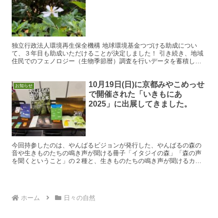
独立行政法人環境再生保全機構 地球環境基金つづける助成につい
て、３年目も助成いただけることが決定しました！ 引き続き、地域
住民でのフェノロジー（生物季節暦）調査を行いデータを蓄積して
いくとともに、集めたデータを分析できるように学びを深めてい...
10月19日(日)に京都みやこめっせ
お知らせ
で開催された「いきもにあ
2025」に出展してきました。
今回持参したのは、やんばるビジョンが発行した、やんばるの森の
音や生きものたちの鳴き声が聞ける冊子「イタジイの森」「森の声
を聞くということ」の２種と、生きものたちの鳴き声が聞けるカー
ド＆缶バッジ８種類です。 おかげさまでどちらの冊子も完売し、...
ホーム
日々の自然